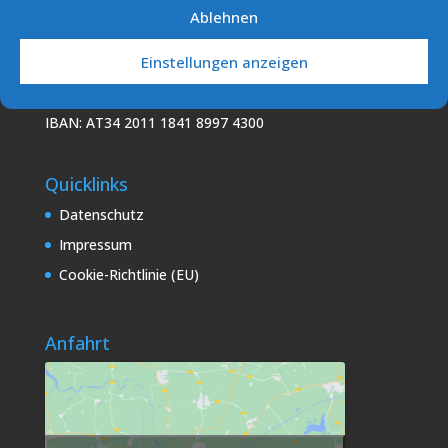
Ablehnen
Podo Sailing Club (PSC)
7141 Podersdorf/See
Einstellungen anzeigen
E-Mail: info [at] sv-podersdorf.at
Vereinskonto: ERSTE BANK
IBAN: AT34 2011 1841 8997 4300
Quicklinks
Datenschutz
Impressum
Cookie-Richtlinie (EU)
Anfahrt