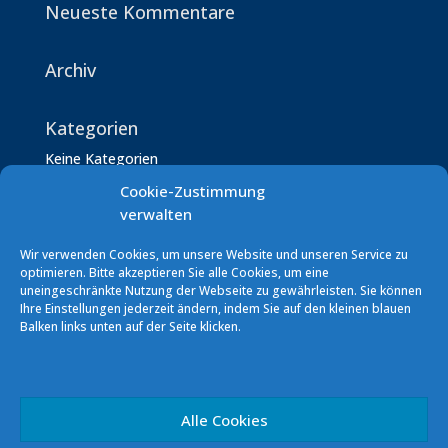
Neueste Kommentare
Archiv
Kategorien
Keine Kategorien
Cookie-Zustimmung
verwalten
Wir verwenden Cookies, um unsere Website und unseren Service zu
optimieren. Bitte akzeptieren Sie alle Cookies, um eine
uneingeschränkte Nutzung der Webseite zu gewährleisten. Sie können
Ihre Einstellungen jederzeit ändern, indem Sie auf den kleinen blauen
Segelverein Podersdorf (SVP)
Balken links unten auf der Seite klicken.
7141 Podersdorf/See Südhafen
E-Mail: info [at] sv-podersdorf.at
Vereinskonto: ERSTE BANK
IBAN: AT60 2011 1000 0293 5856
Alle Cookies