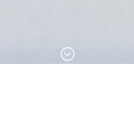
;
Segelverein Podersdorf
(SVP)
ZVR: 622110992
7141 Podersdorf/See Südhafen
Postanschrift:
Lydia Frank
1060 Wien