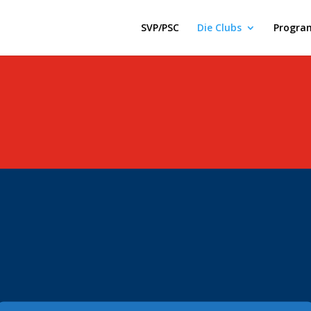
SVP/PSC
Die Clubs
Progra