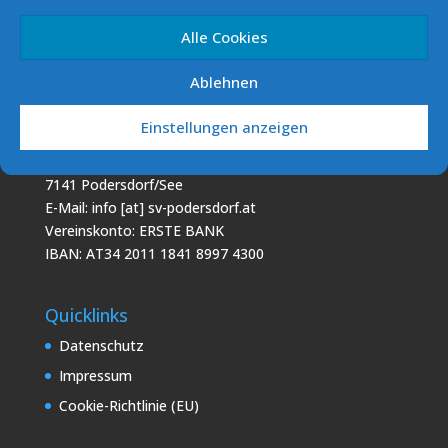
Segelverein Podersdorf (SVP)
7141 Podersdorf/See Südhafen
Alle Cookies
E-Mail: info [at] sv-podersdorf.at
Vereinskonto: ERSTE BANK
Ablehnen
IBAN: AT60 2011 1000 0293 5856
Einstellungen anzeigen
Podo Sailing Club (PSC)
7141 Podersdorf/See
E-Mail: info [at] sv-podersdorf.at
Vereinskonto: ERSTE BANK
IBAN: AT34 2011 1841 8997 4300
Quicklinks
Datenschutz
Impressum
Cookie-Richtlinie (EU)