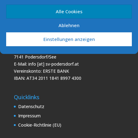
Segelverein Podersdorf (SVP)
7141 Podersdorf/See Südhafen
Alle Cookies
E-Mail: info [at] sv-podersdorf.at
Vereinskonto: ERSTE BANK
Ablehnen
IBAN: AT60 2011 1000 0293 5856
Einstellungen anzeigen
Podo Sailing Club (PSC)
7141 Podersdorf/See
E-Mail: info [at] sv-podersdorf.at
Vereinskonto: ERSTE BANK
IBAN: AT34 2011 1841 8997 4300
Quicklinks
Datenschutz
Impressum
Cookie-Richtlinie (EU)