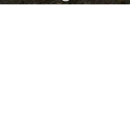
1
/
11