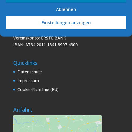
Ablehnen
Podo Sailing Club (PSC)
Einstellungen anzeigen
7141 Podersdorf/See
E-Mail: info [at] sv-podersdorf.at
Vereinskonto: ERSTE BANK
IBAN: AT34 2011 1841 8997 4300
Quicklinks
Datenschutz
Impressum
Cookie-Richtlinie (EU)
Anfahrt