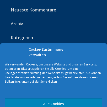
Neueste Kommentare
Archiv
Kategorien
Keine Kategorien
Cookie-Zustimmung
verwalten
Wir verwenden Cookies, um unsere Website und unseren Service zu
optimieren. Bitte akzeptieren Sie alle Cookies, um eine
uneingeschränkte Nutzung der Webseite zu gewährleisten. Sie können
Ihre Einstellungen jederzeit ändern, indem Sie auf den kleinen blauen
Balken links unten auf der Seite klicken.
Segelverein Podersdorf (SVP)
7141 Podersdorf/See Südhafen
E-Mail: info [at] sv-podersdorf.at
Vereinskonto: ERSTE BANK
Alle Cookies
IBAN: AT60 2011 1000 0293 5856