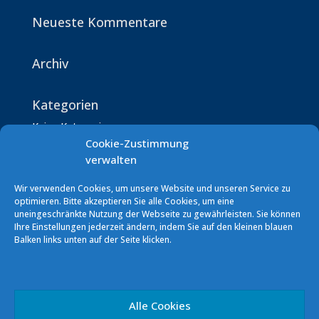
Neueste Kommentare
Archiv
Kategorien
Keine Kategorien
Cookie-Zustimmung
verwalten
Wir verwenden Cookies, um unsere Website und unseren Service zu
optimieren. Bitte akzeptieren Sie alle Cookies, um eine
uneingeschränkte Nutzung der Webseite zu gewährleisten. Sie können
Ihre Einstellungen jederzeit ändern, indem Sie auf den kleinen blauen
Segelverein Podersdorf (SVP)
Balken links unten auf der Seite klicken.
7141 Podersdorf/See Südhafen
E-Mail: info [at] sv-podersdorf.at
Vereinskonto: ERSTE BANK
Alle Cookies
IBAN: AT60 2011 1000 0293 5856