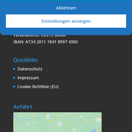
Ablehnen
Podo Sailing Club (PSC)
Einstellungen anzeigen
7141 Podersdorf/See
E-Mail: info [at] sv-podersdorf.at
Vereinskonto: ERSTE BANK
IBAN: AT34 2011 1841 8997 4300
Quicklinks
Datenschutz
Impressum
Cookie-Richtlinie (EU)
Anfahrt