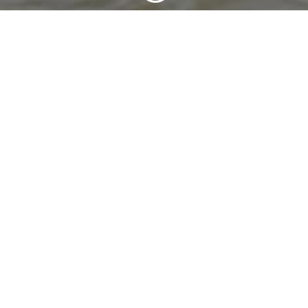
1
/
36