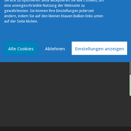
Service zu optimieren. Bitte akzeptieren Sie alle Cookies, um
eine uneingeschränkte Nutzung der Webseite zu
gewährleisten. Sie können Ihre Einstellungen jederzeit
ändern, indem Sie auf den kleinen blauen Balken links unten
auf der Seite klicken.
Quicklinks
Datenschutz
Impressum
Alle Cookies
Ablehnen
Einstellungen anzeigen
Cookie-Richtlinie (EU)