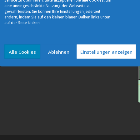
Service zu optimieren. Bitte akzeptieren Sie alle Cookies, um
eine uneingeschränkte Nutzung der Webseite zu
gewährleisten. Sie können Ihre Einstellungen jederzeit
ändern, indem Sie auf den kleinen blauen Balken links unten
auf der Seite klicken.
Quicklinks
Datenschutz
Impressum
Alle Cookies
Ablehnen
Einstellungen anzeigen
Cookie-Richtlinie (EU)