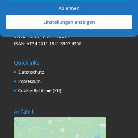
Ablehnen
Podo Sailing Club (PSC)
Einstellungen anzeigen
7141 Podersdorf/See
E-Mail: info [at] sv-podersdorf.at
Vereinskonto: ERSTE BANK
IBAN: AT34 2011 1841 8997 4300
Quicklinks
Datenschutz
Impressum
Cookie-Richtlinie (EU)
Anfahrt