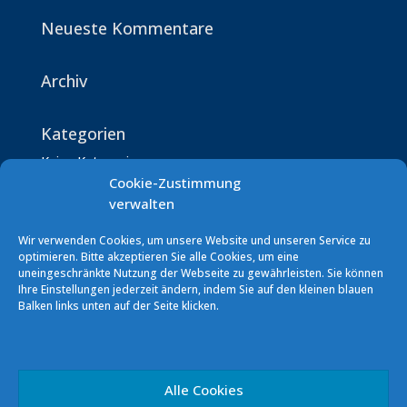
Neueste Kommentare
Archiv
Kategorien
Keine Kategorien
Cookie-Zustimmung
verwalten
Wir verwenden Cookies, um unsere Website und unseren Service zu
optimieren. Bitte akzeptieren Sie alle Cookies, um eine
uneingeschränkte Nutzung der Webseite zu gewährleisten. Sie können
Ihre Einstellungen jederzeit ändern, indem Sie auf den kleinen blauen
Segelverein Podersdorf (SVP)
Balken links unten auf der Seite klicken.
7141 Podersdorf/See Südhafen
E-Mail: info [at] sv-podersdorf.at
Vereinskonto: ERSTE BANK
Alle Cookies
IBAN: AT60 2011 1000 0293 5856