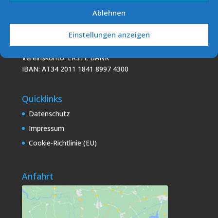
Ablehnen
Podo Sailing Club (PSC)
Einstellungen anzeigen
7141 Podersdorf/See
E-Mail: info [at] sv-podersdorf.at
Vereinskonto: ERSTE BANK
IBAN: AT34 2011 1841 8997 4300
Quicklinks
Datenschutz
Impressum
Cookie-Richtlinie (EU)
Anfahrt