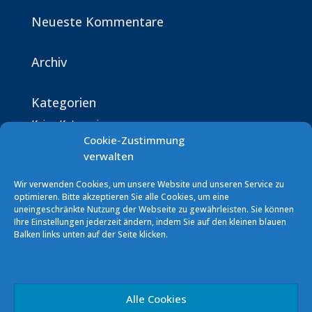
Neueste Kommentare
Archiv
Kategorien
Keine Kategorien
Cookie-Zustimmung
verwalten
Wir verwenden Cookies, um unsere Website und unseren Service zu
optimieren. Bitte akzeptieren Sie alle Cookies, um eine
uneingeschränkte Nutzung der Webseite zu gewährleisten. Sie können
Ihre Einstellungen jederzeit ändern, indem Sie auf den kleinen blauen
Segelverein Podersdorf (SVP)
Balken links unten auf der Seite klicken.
7141 Podersdorf/See Südhafen
E-Mail: info [at] sv-podersdorf.at
Vereinskonto: ERSTE BANK
Alle Cookies
IBAN: AT60 2011 1000 0293 5856