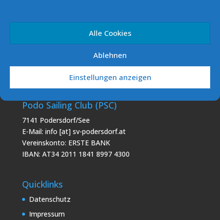
Segelverein Podersdorf (SVP)
Alle Cookies
7141 Podersdorf/See Südhafen
Ablehnen
E-Mail: info [at] sv-podersdorf.at
Vereinskonto: ERSTE BANK
Einstellungen anzeigen
IBAN: AT60 2011 1000 0293 5856
Podo Sailing Club (PSC)
7141 Podersdorf/See
E-Mail: info [at] sv-podersdorf.at
Vereinskonto: ERSTE BANK
IBAN: AT34 2011 1841 8997 4300
Quicklinks
Datenschutz
Impressum