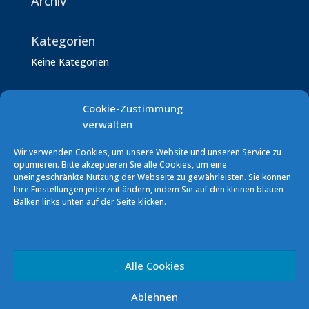
Archiv
Kategorien
Keine Kategorien
Cookie-Zustimmung
verwalten
Wir verwenden Cookies, um unsere Website und unseren Service zu
optimieren. Bitte akzeptieren Sie alle Cookies, um eine
Segelverein Podersdorf (SVP)
uneingeschränkte Nutzung der Webseite zu gewährleisten. Sie können
Ihre Einstellungen jederzeit ändern, indem Sie auf den kleinen blauen
7141 Podersdorf/See Südhafen
Balken links unten auf der Seite klicken.
E-Mail: info [at] sv-podersdorf.at
Vereinskonto: ERSTE BANK
IBAN: AT60 2011 1000 0293 5856
Alle Cookies
Podo Sailing Club (PSC)
Ablehnen
7141 Podersdorf/See