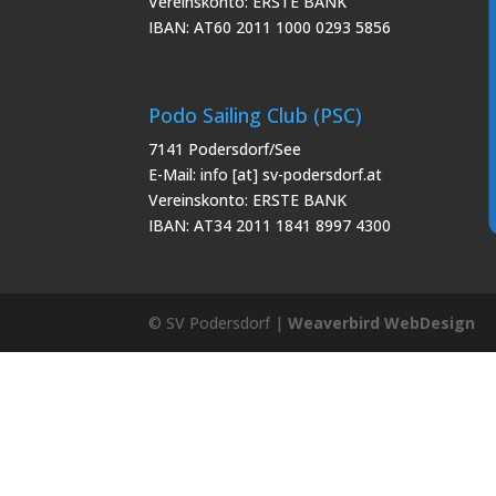
Vereinskonto: ERSTE BANK
IBAN: AT60 2011 1000 0293 5856
Podo Sailing Club (PSC)
7141 Podersdorf/See
E-Mail: info [at] sv-podersdorf.at
Vereinskonto: ERSTE BANK
IBAN: AT34 2011 1841 8997 4300
© SV Podersdorf |
Weaverbird WebDesign