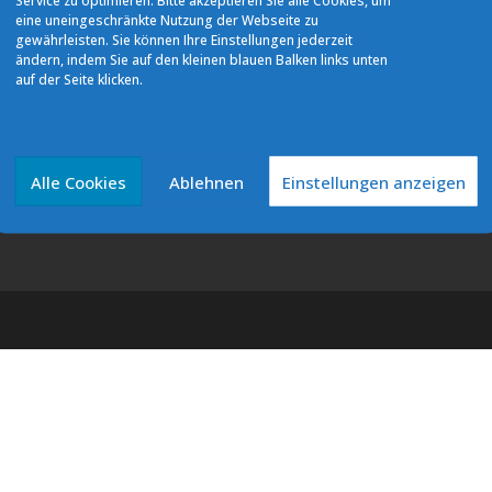
Service zu optimieren. Bitte akzeptieren Sie alle Cookies, um
Cookie-Richtlinie (EU)
eine uneingeschränkte Nutzung der Webseite zu
gewährleisten. Sie können Ihre Einstellungen jederzeit
ändern, indem Sie auf den kleinen blauen Balken links unten
auf der Seite klicken.
Alle Cookies
Ablehnen
Einstellungen anzeigen