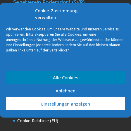
Segelverein Podersdorf (SVP)
Cookie-Zustimmung
7141 Podersdorf/See Südhafen
verwalten
E-Mail: info [at] sv-podersdorf.at
Vereinskonto: ERSTE BANK
Wir verwenden Cookies, um unsere Website und unseren Service zu
IBAN: AT60 2011 1000 0293 5856
optimieren. Bitte akzeptieren Sie alle Cookies, um eine
uneingeschränkte Nutzung der Webseite zu gewährleisten. Sie können
Ihre Einstellungen jederzeit ändern, indem Sie auf den kleinen blauen
Podo Sailing Club (PSC)
Balken links unten auf der Seite klicken.
7141 Podersdorf/See
E-Mail: info [at] sv-podersdorf.at
Vereinskonto: ERSTE BANK
IBAN: AT34 2011 1841 8997 4300
Alle Cookies
Ablehnen
Quicklinks
Datenschutz
Einstellungen anzeigen
Impressum
Cookie-Richtlinie (EU)