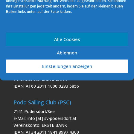
uneingeschränkte Nutzung der Webseite zu gewährleisten. Sie können
Ihre Einstellungen jederzeit ändern, indem Sie auf den kleinen blauen
Balken links unten auf der Seite klicken.
Alle Cookies
Ablehnen
Segelverein Podersdorf (SVP)
7141 Podersdorf/See Südhafen
Einstellungen anzeigen
E-Mail: info [at] sv-podersdorf.at
Vereinskonto: ERSTE BANK
IBAN: AT60 2011 1000 0293 5856
Podo Sailing Club (PSC)
7141 Podersdorf/See
E-Mail: info [at] sv-podersdorf.at
Vereinskonto: ERSTE BANK
IBAN: AT34 2011 1841 8997 4300